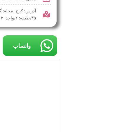
آدرس: کرج، محله: گ
۳۵،طبقه: ۲،واحد: ۳
واتساپ