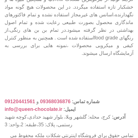
خشکبار تازه استفاده میگردد. در این محصولات هیچ گونه مواد
نگهدارنده،اسانس های غیرمجاز استفاده نشده و تمام فاکتورهای
ماندگاری محصول بصورت طبیعی رعایت شده و تمام اصول
بهداشتی در نظر گرفته میشود.در تمام بن بن های رنگی،از
رنگهای food gradeاستفاده شده است . همچنین به منظور کنترل
کیفی و میکروبی محصولات ،نمونه هایی برای بررسی به
آزمایشگاه ارسال میشوند.
شماره تماس:
09368036876
و
09120441561
ایمیل:
info@queen-chocolate.ir
آدرس:
کرج، محله: گلشهر ویلا، بلوار شهید حدادی،کوچه شهید
رستمی، پلاک: 35،طبقه: 2،واحد: 3
تمامی حقوق برای فروشگاه اینترنتی شکلات ملکه محفوظ می