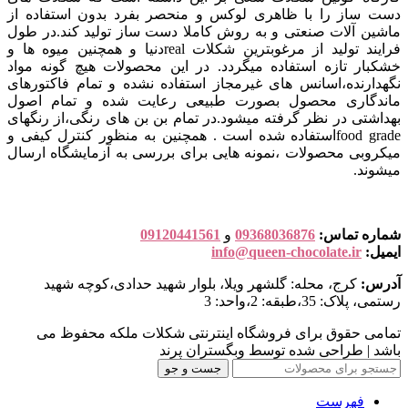
دست ساز را با ظاهری لوکس و منحصر بفرد بدون استفاده از
ماشین آلات صنعتی و به روش کاملا دست ساز تولید کند.در طول
فرایند تولید از مرغوبترین شکلات realدنیا و همچنین میوه ها و
خشکبار تازه استفاده میگردد. در این محصولات هیچ گونه مواد
نگهدارنده،اسانس های غیرمجاز استفاده نشده و تمام فاکتورهای
ماندگاری محصول بصورت طبیعی رعایت شده و تمام اصول
بهداشتی در نظر گرفته میشود.در تمام بن بن های رنگی،از رنگهای
food gradeاستفاده شده است . همچنین به منظور کنترل کیفی و
میکروبی محصولات ،نمونه هایی برای بررسی به آزمایشگاه ارسال
میشوند.
شماره تماس:
09368036876
و
09120441561
ایمیل:
info@queen-chocolate.ir
آدرس:
کرج، محله: گلشهر ویلا، بلوار شهید حدادی،کوچه شهید
رستمی، پلاک: 35،طبقه: 2،واحد: 3
تمامی حقوق برای فروشگاه اینترنتی شکلات ملکه محفوظ می
باشد | طراحی شده توسط وبگستران پرند
جست و جو
فهرست