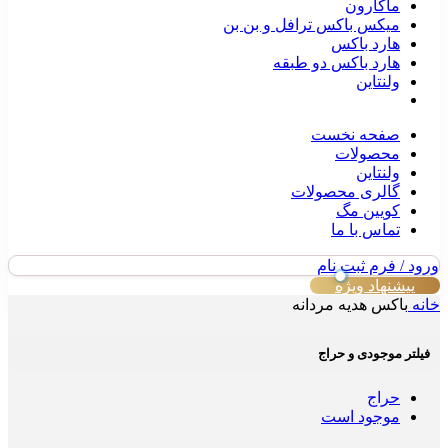
ماکارون
میکس باکس ترافل و بن بن
هارد باکس
هارد باکس دو طبقه
ولنتاین
صفحه نخست
محصولات
ولنتاین
گالری محصولات
کویین مگ
تماس با ما
ورود / فرم ثبت نام
پیشنهاد ویژه
خانه
باکس هدیه مردانه
فیلتر موجودی و حراج
حراج
موجود است