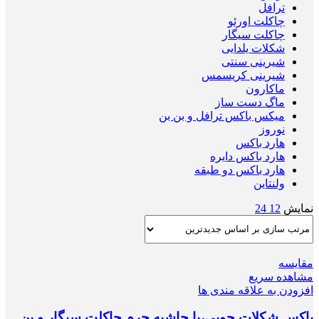
ترافل
چاکلت اورئو
چاکلت سیگار
شکلات یلدایی
شیرینی سنتی
شیرینی کریسمس
ماکارون
ماگ دست ساز
میکس باکس ترافل و بن بن
نوروز
هارد باکس
هارد باکس دایره
هارد باکس دو طبقه
ولنتاین
نمایش
12
24
مقایسه
مشاهده سریع
افزودن به علاقه مندی ها
باکس شکلات چوبی،با حاشیه چرم چاکلت سیگار و بن