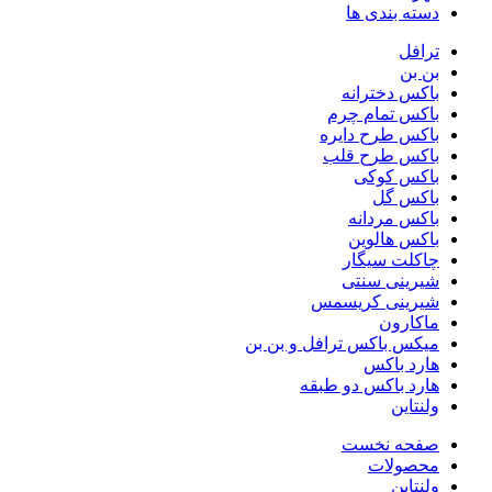
دسته بندی ها
ترافل
بن بن
باکس دخترانه
باکس تمام چرم
باکس طرح دایره
باکس طرح قلب
باکس کوکی
باکس گل
باکس مردانه
باکس هالوین
چاکلت سیگار
شیرینی سنتی
شیرینی کریسمس
ماکارون
میکس باکس ترافل و بن بن
هارد باکس
هارد باکس دو طبقه
ولنتاین
صفحه نخست
محصولات
ولنتاین