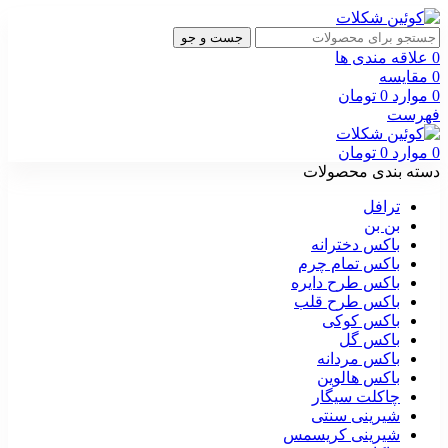
جست و جو
0
علاقه مندی ها
0
مقایسه
0
موارد
0
تومان
فهرست
0
موارد
0
تومان
دسته بندی محصولات
ترافل
بن بن
باکس دخترانه
باکس تمام چرم
باکس طرح دایره
باکس طرح قلب
باکس کوکی
باکس گل
باکس مردانه
باکس هالوین
چاکلت سیگار
شیرینی سنتی
شیرینی کریسمس