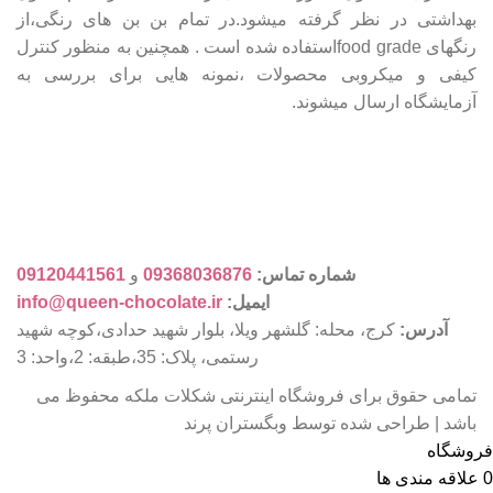
بهداشتی در نظر گرفته میشود.در تمام بن بن های رنگی،از
رنگهای food gradeاستفاده شده است . همچنین به منظور کنترل
کیفی و میکروبی محصولات ،نمونه هایی برای بررسی به
آزمایشگاه ارسال میشوند.
شماره تماس:
09368036876
و
09120441561
ایمیل:
info@queen-chocolate.ir
آدرس:
کرج، محله: گلشهر ویلا، بلوار شهید حدادی،کوچه شهید
رستمی، پلاک: 35،طبقه: 2،واحد: 3
تمامی حقوق برای فروشگاه اینترنتی شکلات ملکه محفوظ می
باشد | طراحی شده توسط وبگستران پرند
فروشگاه
0
علاقه مندی ها