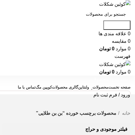
جست و جو
0
علاقه مندی ها
0
مقایسه
0
موارد
0
تومان
فهرست
0
موارد
0
تومان
دسته بندی محصولات
صفحه نخست
محصولات
ولنتاین
گالری محصولات
کویین مگ
تماس با ما
ورود / فرم ثبت نام
خانه
محصولات برچسب خورده “بن بن طلایی”
فیلتر موجودی و حراج