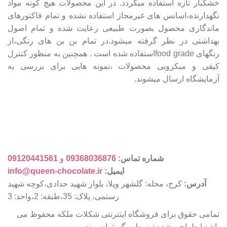
خشکبار تازه استفاده میگردد. در این محصولات هیچ گونه مواد
نگهدارنده،اسانس های غیرمجاز استفاده نشده و تمام فاکتورهای
ماندگاری محصول بصورت طبیعی رعایت شده و تمام اصول
بهداشتی در نظر گرفته میشود.در تمام بن بن های رنگی،از
رنگهای food gradeاستفاده شده است . همچنین به منظور کنترل
کیفی و میکروبی محصولات ،نمونه هایی برای بررسی به
آزمایشگاه ارسال میشوند.
شماره تماس:
09368036876
و
09120441561
ایمیل:
info@queen-chocolate.ir
آدرس:
کرج، محله: گلشهر ویلا، بلوار شهید حدادی،کوچه شهید
رستمی، پلاک: 35،طبقه: 2،واحد: 3
تمامی حقوق برای فروشگاه اینترنتی شکلات ملکه محفوظ می
باشد | طراحی شده توسط وبگستران پرند