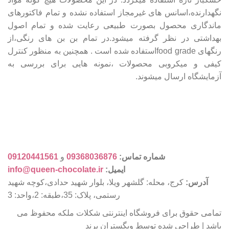
نگهدارنده،اسانس های غیرمجاز استفاده نشده و تمام فاکتورهای
ماندگاری محصول بصورت طبیعی رعایت شده و تمام اصول
بهداشتی در نظر گرفته میشود.در تمام بن بن های رنگی،از
رنگهای food gradeاستفاده شده است . همچنین به منظور کنترل
کیفی و میکروبی محصولات ،نمونه هایی برای بررسی به
آزمایشگاه ارسال میشوند.
شماره تماس:
09368036876
و
09120441561
ایمیل:
info@queen-chocolate.ir
آدرس:
کرج، محله: گلشهر ویلا، بلوار شهید حدادی،کوچه شهید
رستمی، پلاک: 35،طبقه: 2،واحد: 3
تمامی حقوق برای فروشگاه اینترنتی شکلات ملکه محفوظ می
باشد | طراحی شده توسط وبگستران پرند