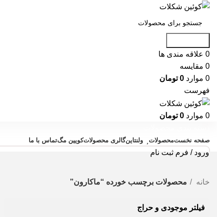
جست و جو
0
علاقه مندی ها
0
مقایسه
0
موارد
0
تومان
فهرست
0
موارد
0
تومان
دسته بندی محصولات
صفحه نخست
محصولات
ولنتاین
گالری محصولات
کویین مگ
تماس با ما
ورود / فرم ثبت نام
خانه
محصولات برچسب خورده “ماکارون”
فیلتر موجودی و حراج