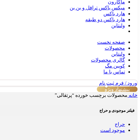
ماکارون
میکس باکس ترافل و بن بن
هارد باکس
هارد باکس دو طبقه
ولنتاین
صفحه نخست
محصولات
ولنتاین
گالری محصولات
کویین مگ
تماس با ما
ورود / فرم ثبت نام
پیشنهاد ویژه
خانه
محصولات برچسب خورده “پرتقالی”
فیلتر موجودی و حراج
حراج
موجود است