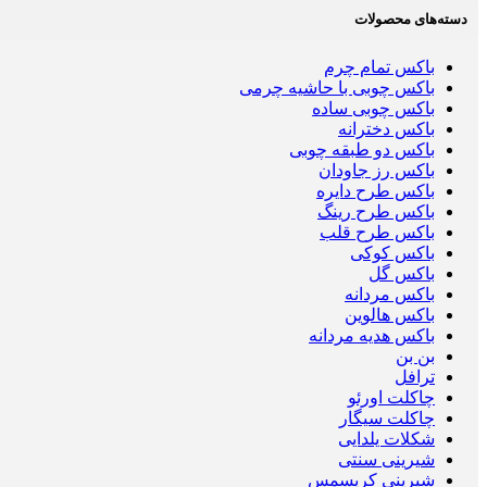
دسته‌های محصولات
باکس تمام چرم
باکس چوبی با حاشیه چرمی
باکس چوبی ساده
باکس دخترانه
باکس دو طبقه چوبی
باکس رز جاودان
باکس طرح دایره
باکس طرح رینگ
باکس طرح قلب
باکس کوکی
باکس گل
باکس مردانه
باکس هالوین
باکس هدیه مردانه
بن بن
ترافل
چاکلت اورئو
چاکلت سیگار
شکلات یلدایی
شیرینی سنتی
شیرینی کریسمس