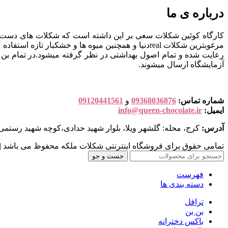
درباره ی ما
کارگاه کوئین شکلات سعی بر این داشته است که شکلات های دست ساز
مرغوبترین شکلات realدنیا و همچنین میوه ها و خش
آزمایشگاه ارسال میشوند.
شماره تماس:
09368036876
و
09120441561
ایمیل:
info@queen-chocolate.ir
آدرس:
کرج، محله: گلشهر ویلا، بلوار شهید حدادی،کوچه شهید رستمی، پلاک: 35،طبقه: 2
تمامی حقوق برای فروشگاه اینترنتی شکلات ملکه محفوظ می باشد 
جست و جو
فهرست
دسته بندی ها
ترافل
بن بن
باکس دخترانه