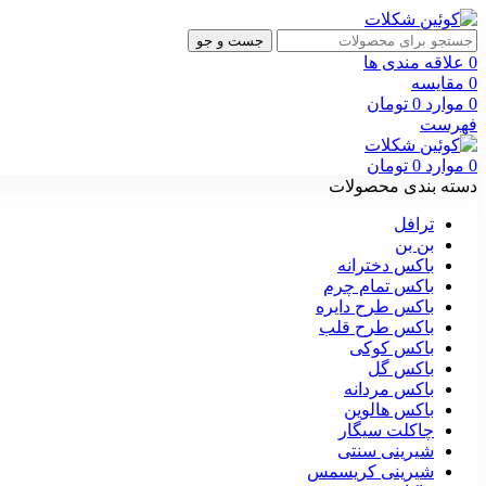
جست و جو
0
علاقه مندی ها
0
مقایسه
0
موارد
0
تومان
فهرست
0
موارد
0
تومان
دسته بندی محصولات
ترافل
بن بن
باکس دخترانه
باکس تمام چرم
باکس طرح دایره
باکس طرح قلب
باکس کوکی
باکس گل
باکس مردانه
باکس هالوین
چاکلت سیگار
شیرینی سنتی
شیرینی کریسمس