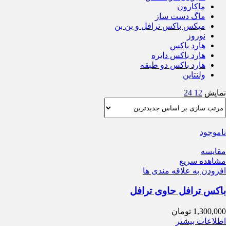
ماکارون
ماگ دست ساز
میکس باکس ترافل و بن بن
نوروز
هارد باکس
هارد باکس دایره
هارد باکس دو طبقه
ولنتاین
نمایش
12
24
ناموجود
مقایسه
مشاهده سریع
افزودن به علاقه مندی ها
باکس ترافل حاوی ترافل
1,300,000
تومان
اطلاعات بیشتر