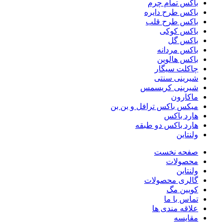
باکس تمام چرم
باکس طرح دایره
باکس طرح قلب
باکس کوکی
باکس گل
باکس مردانه
باکس هالوین
چاکلت سیگار
شیرینی سنتی
شیرینی کریسمس
ماکارون
میکس باکس ترافل و بن بن
هارد باکس
هارد باکس دو طبقه
ولنتاین
صفحه نخست
محصولات
ولنتاین
گالری محصولات
کویین مگ
تماس با ما
علاقه مندی ها
مقایسه