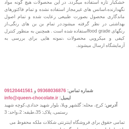
خشکبار تازه استفاده میگردد. در این محصولات هیچ گونه مواد
نگهدارنده،اسانس های غیرمجاز استفاده نشده و تمام فاکتورهای
ماندگاری محصول بصورت طبیعی رعایت شده و تمام اصول
بهداشتی در نظر گرفته میشود.در تمام بن بن های رنگی،از
رنگهای food gradeاستفاده شده است . همچنین به منظور کنترل
کیفی و میکروبی محصولات ،نمونه هایی برای بررسی به
آزمایشگاه ارسال میشوند.
شماره تماس:
09368036876
و
09120441561
ایمیل:
info@queen-chocolate.ir
آدرس:
کرج، محله: گلشهر ویلا، بلوار شهید حدادی،کوچه شهید
رستمی، پلاک: 35،طبقه: 2،واحد: 3
تمامی حقوق برای فروشگاه اینترنتی شکلات ملکه محفوظ می