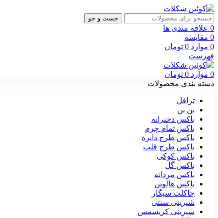
جست و جو
0
علاقه مندی ها
0
مقایسه
0
موارد
0
تومان
فهرست
0
موارد
0
تومان
دسته بندی محصولات
ترافل
بن بن
باکس دخترانه
باکس تمام چرم
باکس طرح دایره
باکس طرح قلب
باکس کوکی
باکس گل
باکس مردانه
باکس هالوین
چاکلت سیگار
شیرینی سنتی
شیرینی کریسمس