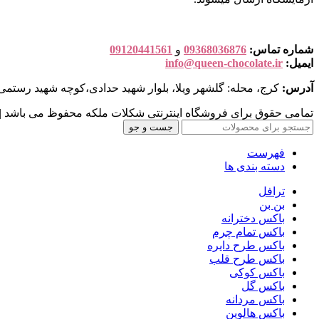
شماره تماس:
09368036876
و
09120441561
ایمیل:
info@queen-chocolate.ir
آدرس:
کرج، محله: گلشهر ویلا، بلوار شهید حدادی،کوچه شهید رستمی، پلاک: 35،طبقه: 2
تمامی حقوق برای فروشگاه اینترنتی شکلات ملکه محفوظ می باشد 
جست و جو
فهرست
دسته بندی ها
ترافل
بن بن
باکس دخترانه
باکس تمام چرم
باکس طرح دایره
باکس طرح قلب
باکس کوکی
باکس گل
باکس مردانه
باکس هالوین