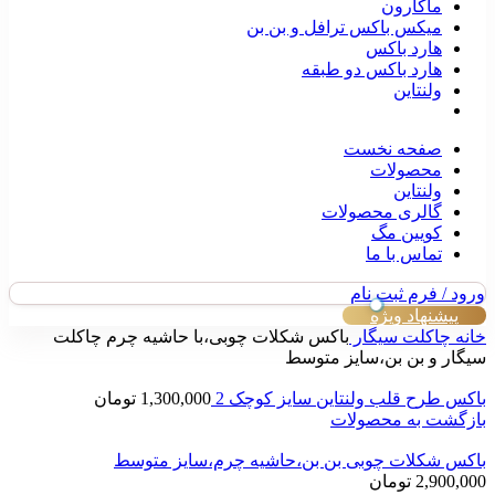
ماکارون
میکس باکس ترافل و بن بن
هارد باکس
هارد باکس دو طبقه
ولنتاین
صفحه نخست
محصولات
ولنتاین
گالری محصولات
کویین مگ
تماس با ما
ورود / فرم ثبت نام
پیشنهاد ویژه
خانه
چاکلت سیگار
باکس شکلات چوبی،با حاشیه چرم چاکلت
سیگار و بن بن،سایز متوسط
باکس طرح قلب ولنتاین سایز کوچک 2
1,300,000
تومان
بازگشت به محصولات
باکس شکلات چوبی بن بن،حاشیه چرم،سایز متوسط
2,900,000
تومان