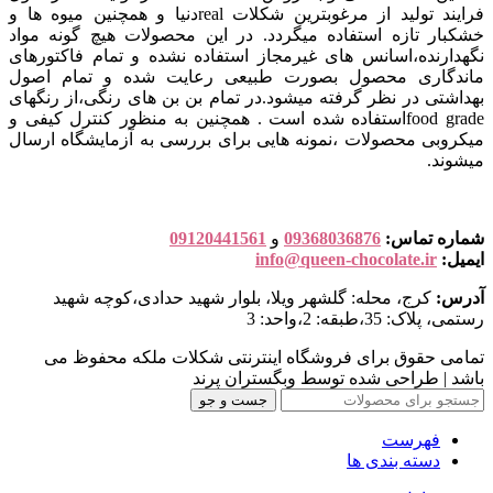
فرایند تولید از مرغوبترین شکلات realدنیا و همچنین میوه ها و
خشکبار تازه استفاده میگردد. در این محصولات هیچ گونه مواد
نگهدارنده،اسانس های غیرمجاز استفاده نشده و تمام فاکتورهای
ماندگاری محصول بصورت طبیعی رعایت شده و تمام اصول
بهداشتی در نظر گرفته میشود.در تمام بن بن های رنگی،از رنگهای
food gradeاستفاده شده است . همچنین به منظور کنترل کیفی و
میکروبی محصولات ،نمونه هایی برای بررسی به آزمایشگاه ارسال
میشوند.
شماره تماس:
09368036876
و
09120441561
ایمیل:
info@queen-chocolate.ir
آدرس:
کرج، محله: گلشهر ویلا، بلوار شهید حدادی،کوچه شهید
رستمی، پلاک: 35،طبقه: 2،واحد: 3
تمامی حقوق برای فروشگاه اینترنتی شکلات ملکه محفوظ می
باشد | طراحی شده توسط وبگستران پرند
جست و جو
فهرست
دسته بندی ها