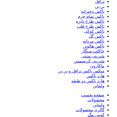
ترافل
بن بن
باکس دخترانه
باکس تمام چرم
باکس طرح دایره
باکس طرح قلب
باکس کوکی
باکس گل
باکس مردانه
باکس هالوین
چاکلت سیگار
شیرینی سنتی
شیرینی کریسمس
ماکارون
میکس باکس ترافل و بن بن
هارد باکس
هارد باکس دو طبقه
ولنتاین
صفحه نخست
محصولات
ولنتاین
گالری محصولات
کویین مگ