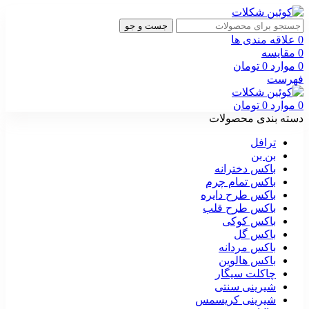
جست و جو
0
علاقه مندی ها
0
مقایسه
0
موارد
0
تومان
فهرست
0
موارد
0
تومان
دسته بندی محصولات
ترافل
بن بن
باکس دخترانه
باکس تمام چرم
باکس طرح دایره
باکس طرح قلب
باکس کوکی
باکس گل
باکس مردانه
باکس هالوین
چاکلت سیگار
شیرینی سنتی
شیرینی کریسمس