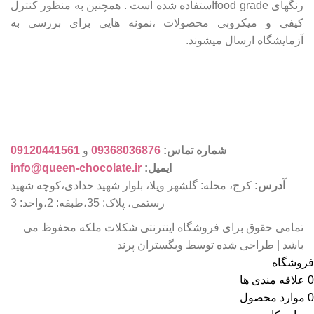
رنگهای food gradeاستفاده شده است . همچنین به منظور کنترل
کیفی و میکروبی محصولات ،نمونه هایی برای بررسی به
آزمایشگاه ارسال میشوند.
شماره تماس:
09368036876
و
09120441561
ایمیل:
info@queen-chocolate.ir
آدرس:
کرج، محله: گلشهر ویلا، بلوار شهید حدادی،کوچه شهید
رستمی، پلاک: 35،طبقه: 2،واحد: 3
تمامی حقوق برای فروشگاه اینترنتی شکلات ملکه محفوظ می
باشد | طراحی شده توسط وبگستران پرند
فروشگاه
0
علاقه مندی ها
0
موارد
محصول