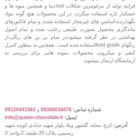
فرایند تولید از مرغوبترین شکلات realدنیا و همچنین میوه ها و
خشکبار تازه استفاده میگردد. در این محصولات هیچ گونه مواد
نگهدارنده،اسانس های غیرمجاز استفاده نشده و تمام فاکتورهای
ماندگاری محصول بصورت طبیعی رعایت شده و تمام اصول
بهداشتی در نظر گرفته میشود.در تمام بن بن های رنگی،از
رنگهای food gradeاستفاده شده است . همچنین به منظور کنترل
کیفی و میکروبی محصولات ،نمونه هایی برای بررسی به
آزمایشگاه ارسال میشوند.
شماره تماس:
09368036876
و
09120441561
ایمیل:
info@queen-chocolate.ir
آدرس:
کرج، محله: گلشهر ویلا، بلوار شهید حدادی،کوچه شهید
رستمی، پلاک: 35،طبقه: 2،واحد: 3