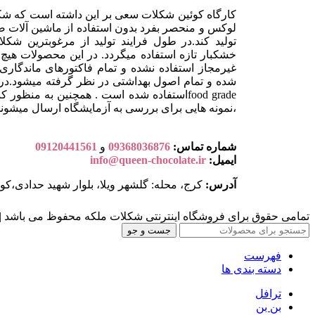
کارگاه کوئین شکلات سعی بر این داشته است که ش
لوکس و منحصر بفرد بدون استفاده از ماشین آلات 
خشکبار تازه استفاده میگردد. در این محصولات هیچ 
غیرمجاز استفاده نشده و تمام فاکتورهای ماندگ
شده و تمام اصول بهداشتی در نظر گرفته میشود.در 
food gradeاستفاده شده است . همچنین به من
،نمونه هایی برای بررسی به آزمایشگاه ارسال میشوند
شماره تماس:
09368036876
و
09120441561
ایمیل:
info@queen-chocolate.ir
آدرس:
کرج، محله: گلشهر ویلا، بلوار شهید حدادی،کوچه شهید رستم
تمامی حقوق برای فروشگاه اینترنتی شکلات ملکه محفوظ می باشد 
جست و جو
فهرست
دسته بندی ها
ترافل
بن بن