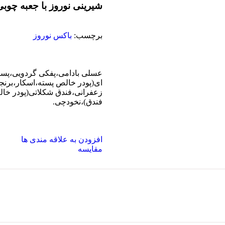
شیرینی نوروز با جعبه چوبی
برچسب:
باکس نوروز
عسلی بادامی،پفکی گردویی،پست
ای(پودر خالص پسته،اسکار،برنج
زعفرانی،فندق شکلاتی(پودر خا
فندق)،نخودچی.
افزودن به علاقه مندی ها
مقایسه