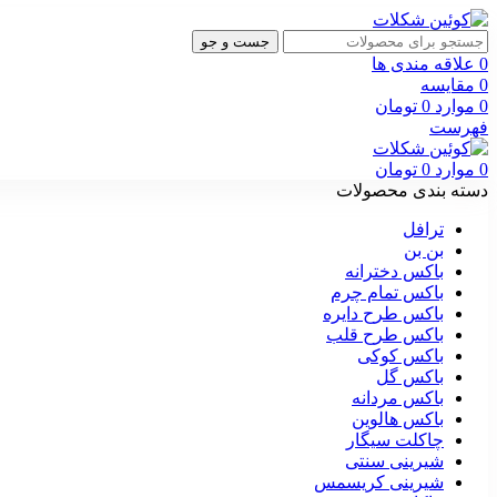
جست و جو
0
علاقه مندی ها
0
مقایسه
0
موارد
0
تومان
فهرست
0
موارد
0
تومان
دسته بندی محصولات
ترافل
بن بن
باکس دخترانه
باکس تمام چرم
باکس طرح دایره
باکس طرح قلب
باکس کوکی
باکس گل
باکس مردانه
باکس هالوین
چاکلت سیگار
شیرینی سنتی
شیرینی کریسمس