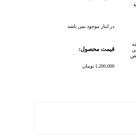
در انبار موجود نمی باشد
ه
قیمت محصول:​
ی
لص
1,200,000
تومان