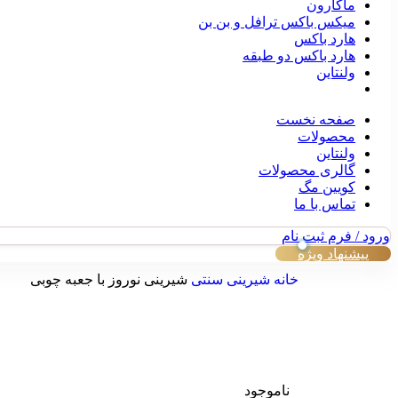
ماکارون
میکس باکس ترافل و بن بن
هارد باکس
هارد باکس دو طبقه
ولنتاین
صفحه نخست
محصولات
ولنتاین
گالری محصولات
کویین مگ
تماس با ما
ورود / فرم ثبت نام
پیشنهاد ویژه
خانه
شیرینی سنتی
شیرینی نوروز با جعبه چوبی
ناموجود