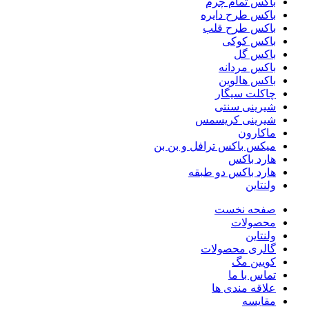
باکس تمام چرم
باکس طرح دایره
باکس طرح قلب
باکس کوکی
باکس گل
باکس مردانه
باکس هالوین
چاکلت سیگار
شیرینی سنتی
شیرینی کریسمس
ماکارون
میکس باکس ترافل و بن بن
هارد باکس
هارد باکس دو طبقه
ولنتاین
صفحه نخست
محصولات
ولنتاین
گالری محصولات
کویین مگ
تماس با ما
علاقه مندی ها
مقایسه