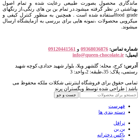
ماندگاری محصول بصورت طبیعی رعایت شده و تمام اصول
بهداشتی در نظر گرفته میشود.در تمام بن بن های رنگی،از رنگهای
food gradeاستفاده شده است . همچنین به منظور کنترل کیفی و
میکروبی محصولات ،نمونه هایی برای بررسی به آزمایشگاه ارسال
میشوند.
شماره تماس:
09368036876
و
09120441561
ایمیل:
info@queen-chocolate.ir
آدرس:
کرج، محله: گلشهر ویلا، بلوار شهید حدادی،کوچه شهید
رستمی، پلاک: 35،طبقه: 2،واحد: 3
تمامی حقوق برای فروشگاه اینترنتی شکلات ملکه محفوظ می
باشد | طراحی شده توسط وبگستران پرند
جست و جو
فهرست
دسته بندی ها
ترافل
بن بن
باکس دخترانه