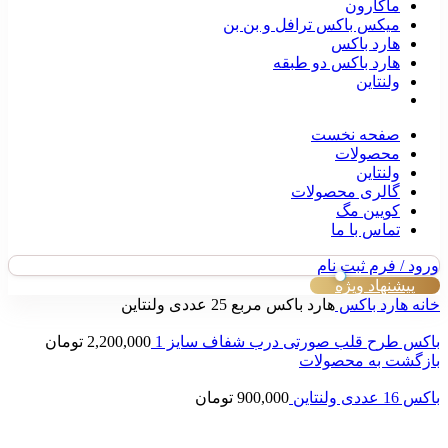
ماکارون
میکس باکس ترافل و بن بن
هارد باکس
هارد باکس دو طبقه
ولنتاین
صفحه نخست
محصولات
ولنتاین
گالری محصولات
کویین مگ
تماس با ما
ورود / فرم ثبت نام
پیشنهاد ویژه
خانه
هارد باکس
هارد باکس مربع 25 عددی ولنتاین
باکس طرح قلب صورتی درب شفاف سایز 1
2,200,000
تومان
بازگشت به محصولات
باکس 16 عددی ولنتاین
900,000
تومان