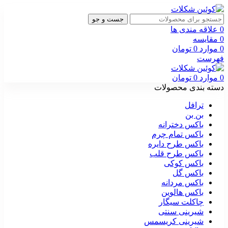
جست و جو
0
علاقه مندی ها
0
مقایسه
0
موارد
0
تومان
فهرست
0
موارد
0
تومان
دسته بندی محصولات
ترافل
بن بن
باکس دخترانه
باکس تمام چرم
باکس طرح دایره
باکس طرح قلب
باکس کوکی
باکس گل
باکس مردانه
باکس هالوین
چاکلت سیگار
شیرینی سنتی
شیرینی کریسمس